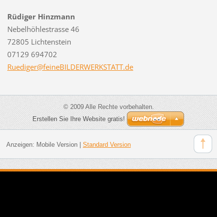
Rüdiger Hinzmann
Nebelhöhlestrasse 46
72805 Lichtenstein
07129 694702
Ruediger
@feineBI
LDERWERK
STATT.de
© 2009 Alle Rechte vorbehalten.
Erstellen Sie Ihre Website gratis!
Anzeigen:
Mobile Version
|
Standard Version