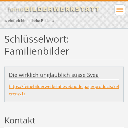
» einfach himmlische Bilder «
Schlüsselwort:
Familienbilder
Die wirklich unglaublich süsse Svea
https://feinebilderwerkstatt.webnode.page/products/ref
erenz-1/
Kontakt